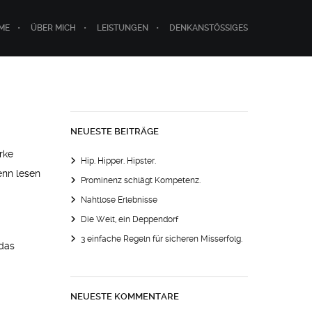
ME
ÜBER MICH
LEISTUNGEN
DENKANSTÖSSIGES
NEUESTE BEITRÄGE
rke
Hip. Hipper. Hipster.
enn lesen
Prominenz schlägt Kompetenz.
Nahtlose Erlebnisse
Die Welt, ein Deppendorf
3 einfache Regeln für sicheren Misserfolg.
 das
NEUESTE KOMMENTARE