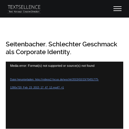
Seitenbacher. Schlechter Geschmack
als Corporate Identity.
Video-
Media error: Format(s) not supported or source(s) not found
Player
Datei herunterladen: http://videos2.focus.de/wochit/2015/02/23/70451775-
1280x720_Feb_23_2015_17_47_12.mp4?_=1